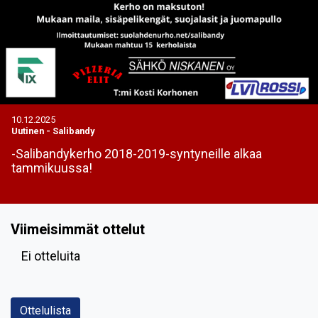
10.12.2025
Uutinen
-
Salibandy
-Salibandykerho 2018-2019-syntyneille alkaa
tammikuussa!
Viimeisimmät ottelut
Ei otteluita
Ottelulista