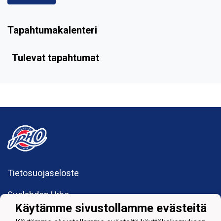
Tapahtumakalenteri
Tulevat tapahtumat
Tietosuojaseloste
Suolahden Urho
urhohockey@gmail.com
Käytämme sivustollamme evästeitä
Sumiaistentie 27