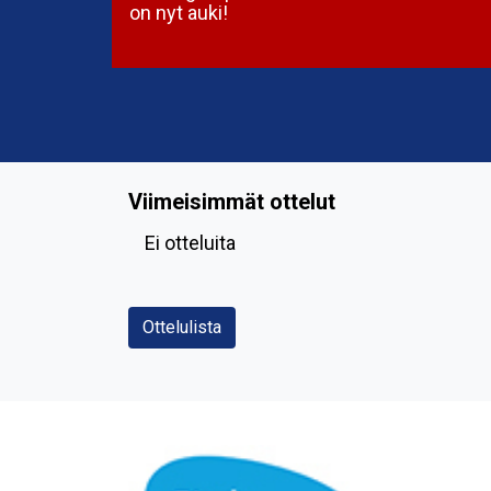
on nyt auki!
Viimeisimmät ottelut
Ei otteluita
Ottelulista