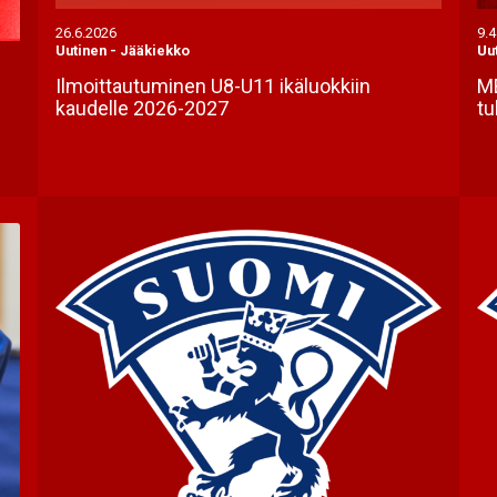
26.6.2026
9.4
Uutinen
-
Jääkiekko
Uu
Ilmoittautuminen U8-U11 ikäluokkiin
ME
kaudelle 2026-2027
tu