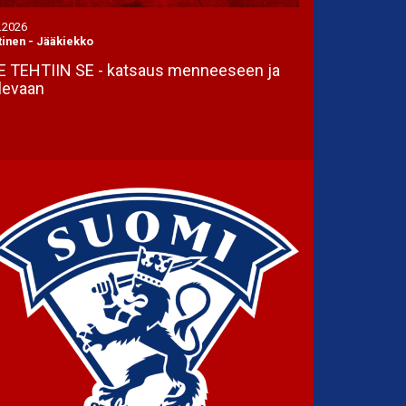
.2026
tinen
-
Jääkiekko
 TEHTIIN SE - katsaus menneeseen ja
levaan