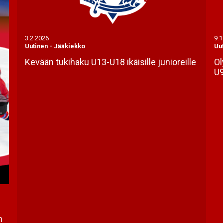
3.2.2026
9.1
Uutinen
-
Jääkiekko
Uu
Kevään tukihaku U13-U18 ikäisille junioreille
Ol
U9
n