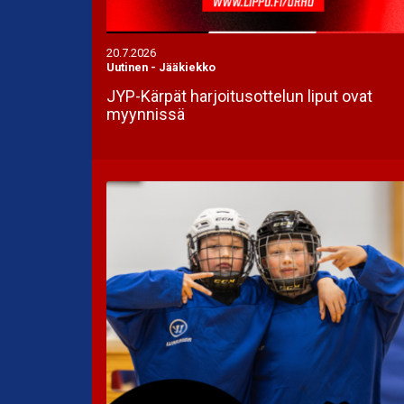
20.7.2026
Uutinen
-
Jääkiekko
JYP-Kärpät harjoitusottelun liput ovat
myynnissä