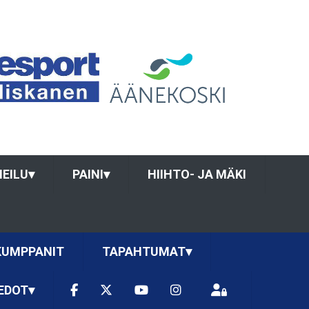
HEILU
▾
PAINI
▾
HIIHTO- JA MÄKI
KUMPPANIT
TAPAHTUMAT
▾
EDOT
▾