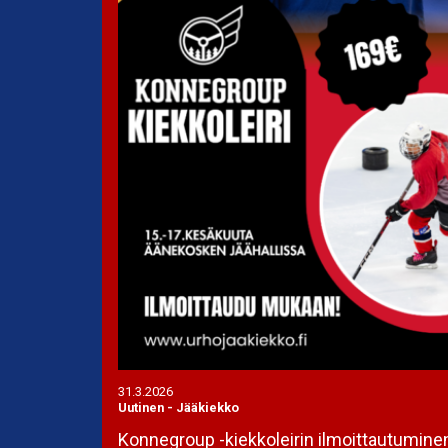
31.3.2026
Uutinen
-
Jääkiekko
Konnegroup -kiekkoleirin ilmoittautumine