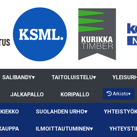
SALIBANDY
▾
TAITOLUISTELU
▾
YLEISUR
Arkisto
▾
JALKAPALLO
KORIPALLO
KIEKKO
SUOLAHDEN URHO
▾
YHTEISTYÖ
KAUPPA
ILMOITTAUTUMINEN
▾
YHTEYSTI