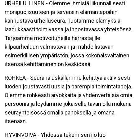
URHEILULLINEN - Olemme ihmisiä liikunnallisesti
monipuolisuuteen ja terveisiin elämäntapoihin
kannustava urheiluseura. Tuotamme elämyksiä
laadukkaasti toimivassa ja innostavassa yhteisössä.
Tarjoamme motivoituneille harrastajille
kilpaurheiluun valmistavan ja mahdollistavan
esimerkillisen ympäristön, jossa kokonaisvaltainen
itsensä kehittäminen on keskiössä
ROHKEA - Seurana uskallamme kehittyä aktiivisesti
luoden joustavasti uusia ja parempia toimintatapoja.
Olemme rohkeasti arvokkaita ja yhdenvertaisia omia
persoonia ja löydämme jokaiselle tavan olla mukana
seurayhteisössä omalla panoksella ja omana
itsenään.
HYVINVOIVA - Yhdessä tekemisen ilo luo