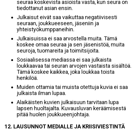
seuraa koskevista asioista vasta, kun seura on
tiedottanut asian ensin.
Julkaisut eivät saa vaikuttaa negatiivisesti
seuraan, joukkueeseen, jäseniin ja
yhteistyökumppaneihin.
Julkaisuissa ei saa arvostella muita. Tämä
koskee omaa seuraa ja sen jäsenistöä, muita
seuroja, tuomareita ja toimitsijoita.
Sosiaalisessa mediassa ei saa julkaista
loukkaavaa tai seuran arvojen vastaista sisältöä.
Tämä koskee kaikkea, joka loukkaa toista
henkilöä.
Muiden ottamia tai muista otettuja kuvia ei saa
julkaista ilman lupaa.
Alaikäisten kuvien julkaisuun tarvitaan lupa
lapsen huoltajalta. Kuvausluvan keräämisestä
pitää huolen joukkueenjohtaja.
12. LAUSUNNOT MEDIALLE JA KRIISIVIESTINTÄ