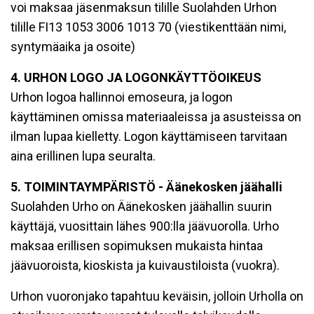
voi maksaa jäsenmaksun tilille Suolahden Urhon
tilille FI13 1053 3006 1013 70 (viestikenttään nimi,
syntymäaika ja osoite)
4. URHON LOGO JA LOGONKÄYTTÖOIKEUS
Urhon logoa hallinnoi emoseura, ja logon
käyttäminen omissa materiaaleissa ja asusteissa on
ilman lupaa kielletty. Logon käyttämiseen tarvitaan
aina erillinen lupa seuralta.
5. TOIMINTAYMPÄRISTÖ - Äänekosken jäähalli
Suolahden Urho on Äänekosken jäähallin suurin
käyttäjä, vuosittain lähes 900:lla jäävuorolla. Urho
maksaa erillisen sopimuksen mukaista hintaa
jäävuoroista, kioskista ja kuivaustiloista (vuokra).
Urhon vuoronjako tapahtuu keväisin, jolloin Urholla on