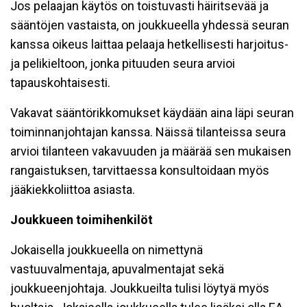
Jos pelaajan käytös on toistuvasti häiritsevää ja
sääntöjen vastaista, on joukkueella yhdessä seuran
kanssa oikeus laittaa pelaaja hetkellisesti harjoitus-
ja pelikieltoon, jonka pituuden seura arvioi
tapauskohtaisesti.
Vakavat sääntörikkomukset käydään aina läpi seuran
toiminnanjohtajan kanssa. Näissä tilanteissa seura
arvioi tilanteen vakavuuden ja määrää sen mukaisen
rangaistuksen, tarvittaessa konsultoidaan myös
jääkiekkoliittoa asiasta.
Joukkueen toimihenkilöt
Jokaisella joukkueella on nimettynä
vastuuvalmentaja, apuvalmentajat sekä
joukkueenjohtaja. Joukkueilta tulisi löytyä myös