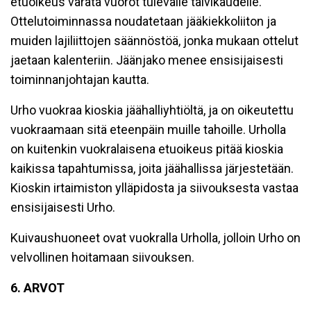
etuoikeus varata vuorot tulevalle talvikaudelle.
Ottelutoiminnassa noudatetaan jääkiekkoliiton ja
muiden lajiliittojen säännöstöä, jonka mukaan ottelut
jaetaan kalenteriin. Jäänjako menee ensisijaisesti
toiminnanjohtajan kautta.
Urho vuokraa kioskia jäähalliyhtiöltä, ja on oikeutettu
vuokraamaan sitä eteenpäin muille tahoille. Urholla
on kuitenkin vuokralaisena etuoikeus pitää kioskia
kaikissa tapahtumissa, joita jäähallissa järjestetään.
Kioskin irtaimiston ylläpidosta ja siivouksesta vastaa
ensisijaisesti Urho.
Kuivaushuoneet ovat vuokralla Urholla, jolloin Urho on
velvollinen hoitamaan siivouksen.
6. ARVOT