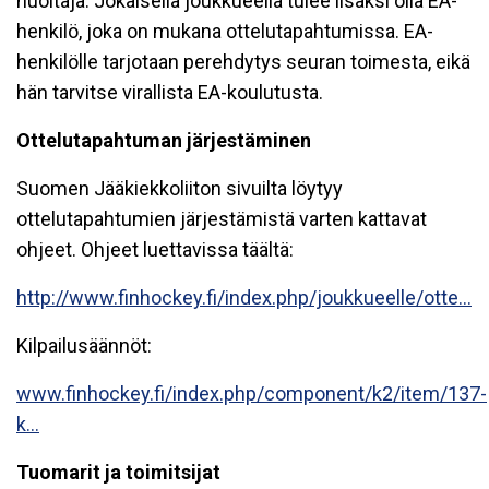
huoltaja. Jokaisella joukkueella tulee lisäksi olla EA-
henkilö, joka on mukana ottelutapahtumissa. EA-
henkilölle tarjotaan perehdytys seuran toimesta, eikä
hän tarvitse virallista EA-koulutusta.
Ottelutapahtuman järjestäminen
Suomen Jääkiekkoliiton sivuilta löytyy
ottelutapahtumien järjestämistä varten kattavat
ohjeet. Ohjeet luettavissa täältä:
http://www.finhockey.fi/index.php/joukkueelle/otte...
Kilpailusäännöt:
www.finhockey.fi/index.php/component/k2/item/137-
k...
Tuomarit ja toimitsijat