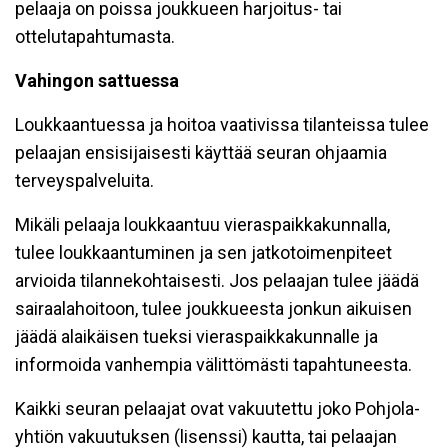
pelaaja on poissa joukkueen harjoitus- tai
ottelutapahtumasta.
Vahingon sattuessa
Loukkaantuessa ja hoitoa vaativissa tilanteissa tulee
pelaajan ensisijaisesti käyttää seuran ohjaamia
terveyspalveluita.
Mikäli pelaaja loukkaantuu vieraspaikkakunnalla,
tulee loukkaantuminen ja sen jatkotoimenpiteet
arvioida tilannekohtaisesti. Jos pelaajan tulee jäädä
sairaalahoitoon, tulee joukkueesta jonkun aikuisen
jäädä alaikäisen tueksi vieraspaikkakunnalle ja
informoida vanhempia välittömästi tapahtuneesta.
Kaikki seuran pelaajat ovat vakuutettu joko Pohjola-
yhtiön vakuutuksen (lisenssi) kautta, tai pelaajan