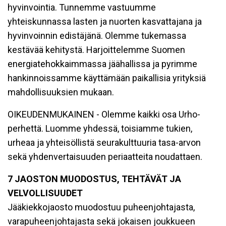
hyvinvointia. Tunnemme vastuumme
yhteiskunnassa lasten ja nuorten kasvattajana ja
hyvinvoinnin edistäjänä. Olemme tukemassa
kestävää kehitystä. Harjoittelemme Suomen
energiatehokkaimmassa jäähallissa ja pyrimme
hankinnoissamme käyttämään paikallisia yrityksiä
mahdollisuuksien mukaan.
OIKEUDENMUKAINEN - Olemme kaikki osa Urho-
perhettä. Luomme yhdessä, toisiamme tukien,
urheaa ja yhteisöllistä seurakulttuuria tasa-arvon
sekä yhdenvertaisuuden periaatteita noudattaen.
7 JAOSTON MUODOSTUS, TEHTÄVÄT JA
VELVOLLISUUDET
Jääkiekkojaosto muodostuu puheenjohtajasta,
varapuheenjohtajasta sekä jokaisen joukkueen