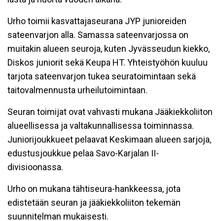
Urho toimii kasvattajaseurana JYP junioreiden
sateenvarjon alla. Samassa sateenvarjossa on
muitakin alueen seuroja, kuten Jyvässeudun kiekko,
Diskos juniorit sekä Keupa HT. Yhteistyöhön kuuluu
tarjota sateenvarjon tukea seuratoimintaan sekä
taitovalmennusta urheilutoimintaan.
Seuran toimijat ovat vahvasti mukana Jääkiekkoliiton
alueellisessa ja valtakunnallisessa toiminnassa.
Juniorijoukkueet pelaavat Keskimaan alueen sarjoja,
edustusjoukkue pelaa Savo-Karjalan II-
divisioonassa.
Urho on mukana tähtiseura-hankkeessa, jota
edistetään seuran ja jääkiekkoliiton tekemän
suunnitelman mukaisesti.