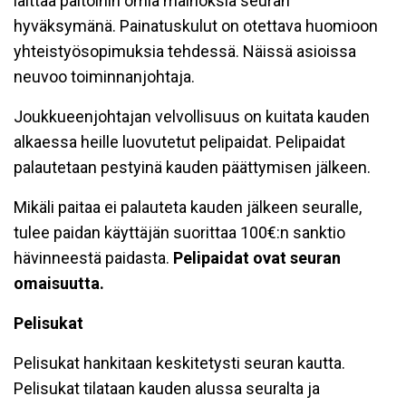
laittaa paitoihin omia mainoksia seuran
hyväksymänä. Painatuskulut on otettava huomioon
yhteistyösopimuksia tehdessä. Näissä asioissa
neuvoo toiminnanjohtaja.
Joukkueenjohtajan velvollisuus on kuitata kauden
alkaessa heille luovutetut pelipaidat. Pelipaidat
palautetaan pestyinä kauden päättymisen jälkeen.
Mikäli paitaa ei palauteta kauden jälkeen seuralle,
tulee paidan käyttäjän suorittaa 100€:n sanktio
hävinneestä paidasta.
Pelipaidat ovat seuran
omaisuutta.
Pelisukat
Pelisukat hankitaan keskitetysti seuran kautta.
Pelisukat tilataan kauden alussa seuralta ja