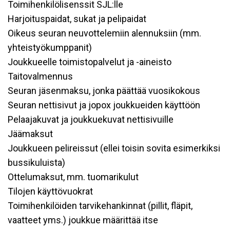
Toimihenkilölisenssit SJL:lle
Harjoituspaidat, sukat ja pelipaidat
Oikeus seuran neuvottelemiin alennuksiin (mm.
yhteistyökumppanit)
Joukkueelle toimistopalvelut ja -aineisto
Taitovalmennus
Seuran jäsenmaksu, jonka päättää vuosikokous
Seuran nettisivut ja jopox joukkueiden käyttöön
Pelaajakuvat ja joukkuekuvat nettisivuille
Jäämaksut
Joukkueen pelireissut (ellei toisin sovita esimerkiksi
bussikuluista)
Ottelumaksut, mm. tuomarikulut
Tilojen käyttövuokrat
Toimihenkilöiden tarvikehankinnat (pillit, fläpit,
vaatteet yms.) joukkue määrittää itse