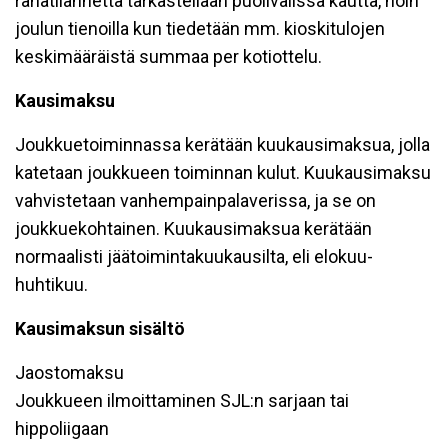
rahatilannetta tarkastellaan puolivälissä kautta, noin
joulun tienoilla kun tiedetään mm. kioskitulojen
keskimääräistä summaa per kotiottelu.
Kausimaksu
Joukkuetoiminnassa kerätään kuukausimaksua, jolla
katetaan joukkueen toiminnan kulut. Kuukausimaksu
vahvistetaan vanhempainpalaverissa, ja se on
joukkuekohtainen. Kuukausimaksua kerätään
normaalisti jäätoimintakuukausilta, eli elokuu-
huhtikuu.
Kausimaksun sisältö
Jaostomaksu
Joukkueen ilmoittaminen SJL:n sarjaan tai
hippoliigaan