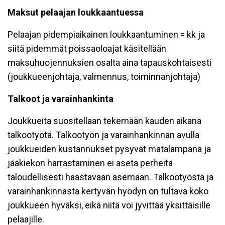
Maksut pelaajan loukkaantuessa
Pelaajan pidempiaikainen loukkaantuminen = kk ja
siitä pidemmät poissaoloajat käsitellään
maksuhuojennuksien osalta aina tapauskohtaisesti
(joukkueenjohtaja, valmennus, toiminnanjohtaja)
Talkoot ja varainhankinta
Joukkueita suositellaan tekemään kauden aikana
talkootyötä. Talkootyön ja varainhankinnan avulla
joukkueiden kustannukset pysyvät matalampana ja
jääkiekon harrastaminen ei aseta perheitä
taloudellisesti haastavaan asemaan. Talkootyöstä ja
varainhankinnasta kertyvän hyödyn on tultava koko
joukkueen hyväksi, eikä niitä voi jyvittää yksittäisille
pelaajille.