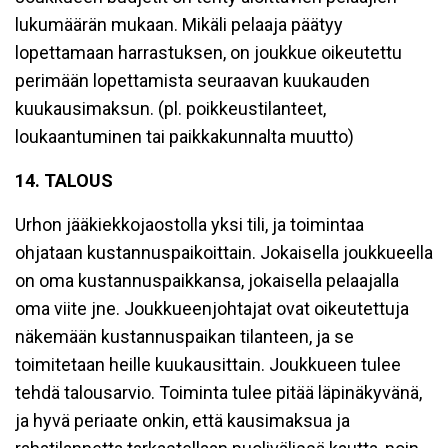
lukumäärän mukaan. Mikäli pelaaja päätyy
lopettamaan harrastuksen, on joukkue oikeutettu
perimään lopettamista seuraavan kuukauden
kuukausimaksun. (pl. poikkeustilanteet,
loukaantuminen tai paikkakunnalta muutto)
14. TALOUS
Urhon jääkiekkojaostolla yksi tili, ja toimintaa
ohjataan kustannuspaikoittain. Jokaisella joukkueella
on oma kustannuspaikkansa, jokaisella pelaajalla
oma viite jne. Joukkueenjohtajat ovat oikeutettuja
näkemään kustannuspaikan tilanteen, ja se
toimitetaan heille kuukausittain. Joukkueen tulee
tehdä talousarvio. Toiminta tulee pitää läpinäkyvänä,
ja hyvä periaate onkin, että kausimaksua ja