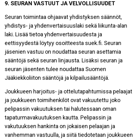
9. SEURAN VASTUUT JA VELVOLLISUUDET
Seuran toimintaa ohjaavat yhdistyksen säännöt,
yhdistys- ja yhdenvertaisuuslaki sekä liikunta-alan
laki. Lisää tietoa yhdenvertaisuudesta ja
eettisyydestä löytyy osoitteesta suek.fi. Seuran
jäsenien vastuu on noudattaa seuran asettamia
sääntöjä sekä seuran linjausta. Lisäksi seuran ja
seuran jäsenten tulee noudattaa Suomen
Jääkiekkoliiton sääntöjä ja kilpailusääntöjä.
Joukkueen harjoitus- ja ottelutapahtumissa pelaajat
ja joukkueen toimihenkilöt ovat vakuutettu joko
pelipassin vakuutuksen tai halutessaan oman
tapaturmavakuutuksen kautta. Pelipassin ja
vakutuuksen hankinta on jokaisen pelaajan ja
vanhemman vastuulla, ja siitä tiedotetaan joukkueen