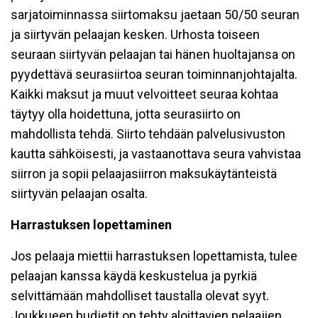
sarjatoiminnassa siirtomaksu jaetaan 50/50 seuran
ja siirtyvän pelaajan kesken. Urhosta toiseen
seuraan siirtyvän pelaajan tai hänen huoltajansa on
pyydettävä seurasiirtoa seuran toiminnanjohtajalta.
Kaikki maksut ja muut velvoitteet seuraa kohtaa
täytyy olla hoidettuna, jotta seurasiirto on
mahdollista tehdä. Siirto tehdään palvelusivuston
kautta sähköisesti, ja vastaanottava seura vahvistaa
siirron ja sopii pelaajasiirron maksukäytänteistä
siirtyvän pelaajan osalta.
Harrastuksen lopettaminen
Jos pelaaja miettii harrastuksen lopettamista, tulee
pelaajan kanssa käydä keskustelua ja pyrkiä
selvittämään mahdolliset taustalla olevat syyt.
Joukkueen budjetit on tehty aloittavien pelaajien