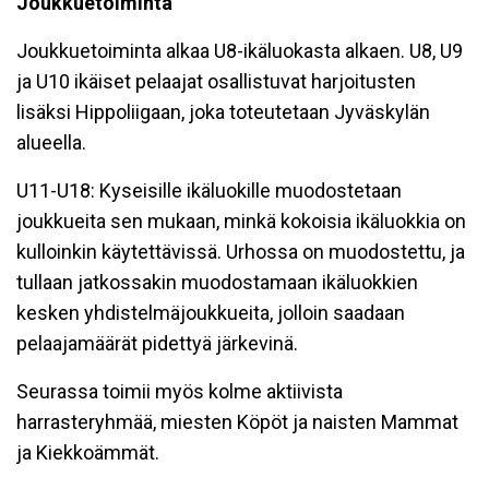
Joukkuetoiminta
Joukkuetoiminta alkaa U8-ikäluokasta alkaen. U8, U9
ja U10 ikäiset pelaajat osallistuvat harjoitusten
lisäksi Hippoliigaan, joka toteutetaan Jyväskylän
alueella.
U11-U18: Kyseisille ikäluokille muodostetaan
joukkueita sen mukaan, minkä kokoisia ikäluokkia on
kulloinkin käytettävissä. Urhossa on muodostettu, ja
tullaan jatkossakin muodostamaan ikäluokkien
kesken yhdistelmäjoukkueita, jolloin saadaan
pelaajamäärät pidettyä järkevinä.
Seurassa toimii myös kolme aktiivista
harrasteryhmää, miesten Köpöt ja naisten Mammat
ja Kiekkoämmät.