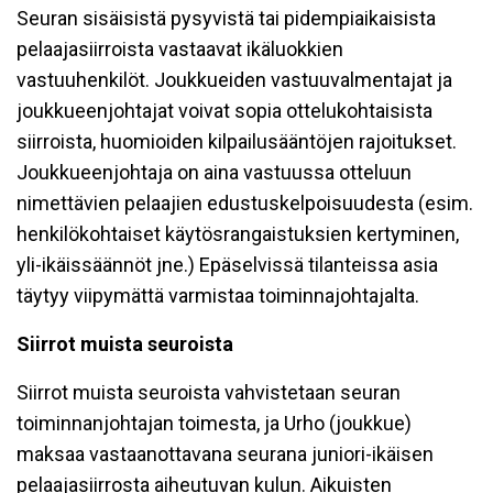
Seuran sisäisistä pysyvistä tai pidempiaikaisista
pelaajasiirroista vastaavat ikäluokkien
vastuuhenkilöt. Joukkueiden vastuuvalmentajat ja
joukkueenjohtajat voivat sopia ottelukohtaisista
siirroista, huomioiden kilpailusääntöjen rajoitukset.
Joukkueenjohtaja on aina vastuussa otteluun
nimettävien pelaajien edustuskelpoisuudesta (esim.
henkilökohtaiset käytösrangaistuksien kertyminen,
yli-ikäissäännöt jne.) Epäselvissä tilanteissa asia
täytyy viipymättä varmistaa toiminnajohtajalta.
Siirrot muista seuroista
Siirrot muista seuroista vahvistetaan seuran
toiminnanjohtajan toimesta, ja Urho (joukkue)
maksaa vastaanottavana seurana juniori-ikäisen
pelaajasiirrosta aiheutuvan kulun. Aikuisten