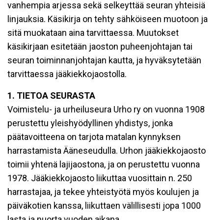
vanhempia arjessa sekä selkeyttää seuran yhteisiä
linjauksia. Käsikirja on tehty sähköiseen muotoon ja
sitä muokataan aina tarvittaessa. Muutokset
käsikirjaan esitetään jaoston puheenjohtajan tai
seuran toiminnanjohtajan kautta, ja hyväksytetään
tarvittaessa jääkiekkojaostolla.
1. TIETOA SEURASTA
Voimistelu- ja urheiluseura Urho ry on vuonna 1908
perustettu yleishyödyllinen yhdistys, jonka
päätavoitteena on tarjota matalan kynnyksen
harrastamista Ääneseudulla. Urhon jääkiekkojaosto
toimii yhtenä lajijaostona, ja on perustettu vuonna
1978. Jääkiekkojaosto liikuttaa vuosittain n. 250
harrastajaa, ja tekee yhteistyötä myös koulujen ja
päiväkotien kanssa, liikuttaen välillisesti jopa 1000
lasta ja nuorta vuoden aikana.