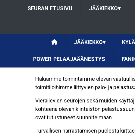
SEURAN ETUSIVU
JÄÄKIEKKO
▾
JÄÄKIEKKO
▾
KYLÄ
POWER-PELAAJAÄÄNESTYS
FANI
Haluamme toimintamme olevan vastuullista
toimitiloihimme liittyvien palo- ja pelastus
Vierailevien seurojen sekä muiden käyttäji
kohteena olevan kiinteistön pelastussuunn
ovat tutustuneet suunnitelmaan.
Turvallisen harrastamisen puolesta kiittä