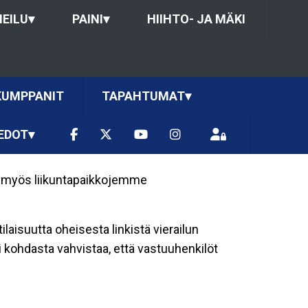
HEILU
▾
PAINI
▾
HIIHTO- JA MÄKI
KUMPPANIT
TAPAHTUMAT
▾
EDOT
▾
a myös liikuntapaikkojemme
laisuutta oheisesta linkistä vierailun
 kohdasta vahvistaa, että vastuuhenkilöt