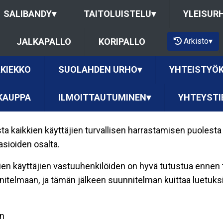
SALIBANDY
▾
TAITOLUISTELU
▾
YLEISUR
Arkisto
▾
JALKAPALLO
KORIPALLO
KIEKKO
SUOLAHDEN URHO
▾
YHTEISTYÖ
KAUPPA
ILMOITTAUTUMINEN
▾
YHTEYSTI
 kaikkien käyttäjien turvallisen harrastamisen puolest
asioiden osalta.
en käyttäjien vastuuhenkilöiden on hyvä tutustua ennen ti
itelmaan, ja tämän jälkeen suunnitelman kuittaa luetuksi
en