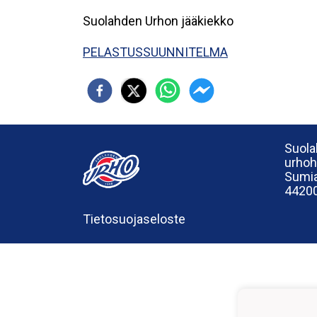
Suolahden Urhon jääkiekko
PELASTUSSUUNNITELMA
Suola
urho
Sumia
44200
Tietosuojaseloste