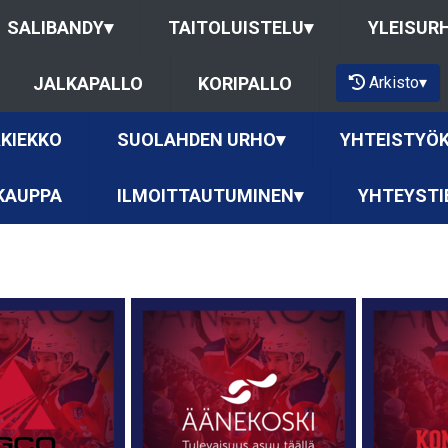
SALIBANDY
▾
TAITOLUISTELU
▾
YLEISUR
Arkisto
▾
JALKAPALLO
KORIPALLO
KIEKKO
SUOLAHDEN URHO
▾
YHTEISTYÖ
KAUPPA
ILMOITTAUTUMINEN
▾
YHTEYSTI