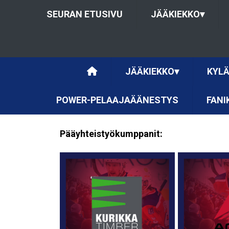
SEURAN ETUSIVU
JÄÄKIEKKO
▾
JÄÄKIEKKO
▾
KYLÄ
POWER-PELAAJAÄÄNESTYS
FANI
Pääyhteistyökumppanit: