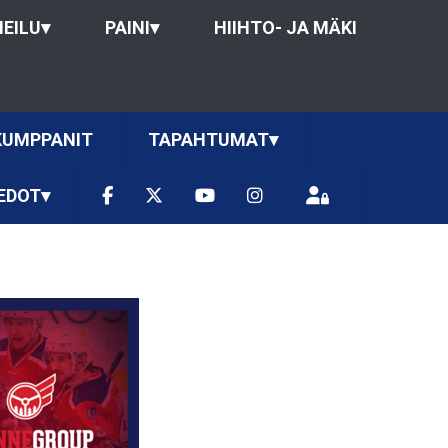
HEILU
▾
PAINI
▾
HIIHTO- JA MÄKI
KUMPPANIT
TAPAHTUMAT
▾
EDOT
▾