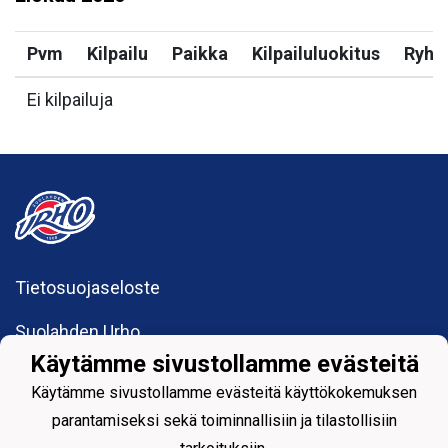
Pvm
Kilpailu
Paikka
Kilpailuluokitus
Ryh
Ei kilpailuja
Tietosuojaseloste
Suolahden Urho
urhohockey@gmail.com
Käytämme sivustollamme evästeitä
Sumiaistentie 27
44200 Suolahti
Käytämme sivustollamme evästeitä käyttökokemuksen
parantamiseksi sekä toiminnallisiin ja tilastollisiin