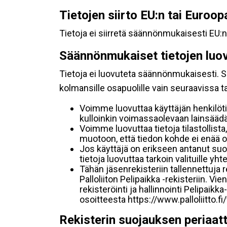
Tietojen siirto EU:n tai Euroo
Tietoja ei siirretä säännönmukaisesti EU:n
Säännönmukaiset tietojen luo
Tietoja ei luovuteta säännönmukaisesti. Se
kolmansille osapuolille vain seuraavissa 
Voimme luovuttaa käyttäjän henkilöti
kulloinkin voimassaolevaan lainsäädän
Voimme luovuttaa tietoja tilastollista,
muotoon, että tiedon kohde ei enää ol
Jos käyttäjä on erikseen antanut s
tietoja luovuttaa tarkoin valituille y
Tähän jäsenrekisteriin tallennettuja
Palloliiton Pelipaikka -rekisteriin. V
rekisteröinti ja hallinnointi Pelipai
osoitteesta https://www.palloliitto.fi
Rekisterin suojauksen periaat