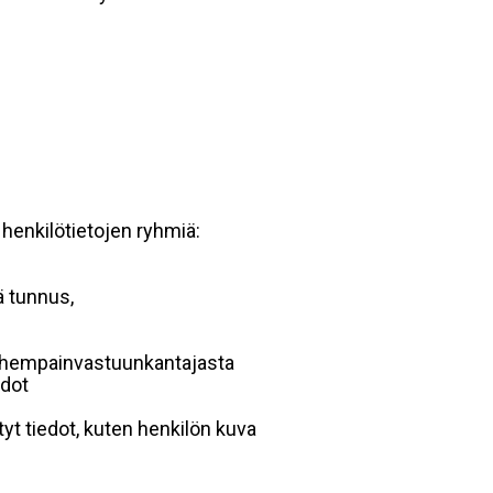
 henkilötietojen ryhmiä:
ä tunnus,
 vanhempainvastuunkantajasta
edot
yt tiedot, kuten henkilön kuva