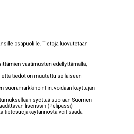
sille osapuolille. Tietoja luovutetaan
sittämien vaatimusten edellyttämällä,
n, että tiedot on muutettu sellaiseen
suoramarkkinointiin, voidaan käyttäjän
suostumuksellaan syöttää suoraan Suomen
aadittavan lisenssin (Pelipassi)
sta tietosuojakäytännöstä voit saada