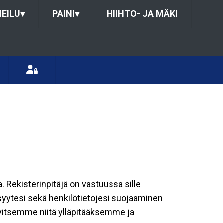
HEILU
▾
PAINI
▾
HIIHTO- JA MÄKI
a. Rekisterinpitäjä on vastuussa sille
isyytesi sekä henkilötietojesi suojaaminen
rvitsemme niitä ylläpitääksemme ja