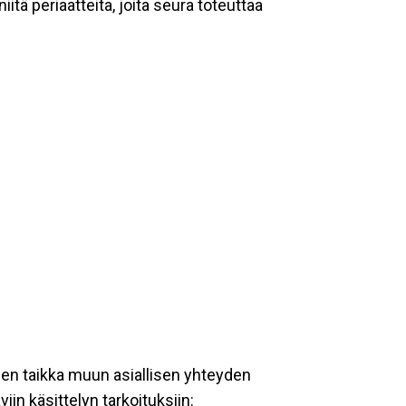
tä periaatteita, joita seura toteuttaa
een taikka muun asiallisen yhteyden
iin käsittelyn tarkoituksiin: