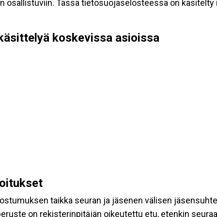
allistuviin. Tässä tietosuojaselosteessa on käsitelty nii
käsittelyä koskevissa asioissa
koitukset
suostumuksen taikka seuran ja jäsenen välisen jäsensuht
eruste on rekisterinpitäjän oikeutettu etu, etenkin seuraav