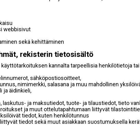
lkaisu
si webbisivut
taminen sekä kehittäminen
hmät, rekisterin tietosisältö
käyttötarkoituksen kannalta tarpeellisia henkilötietoja tai
elinnumerot, sähköpostiosoitteet,
ätunnus, nimimerkki, salasana ja muu mahdollinen yksilöiv
ja äidinkieli,
, laskutus- ja maksutiedot, tuote- ja tilaustiedot, tieto
 varoitukset ja muut ottelutapahtumaan liittyvät tilastointiti
yksilöivät tiedot, kuten henkilötunnus
 liittyvät tiedot sekä muut asiakkaan suostumuksella kerät