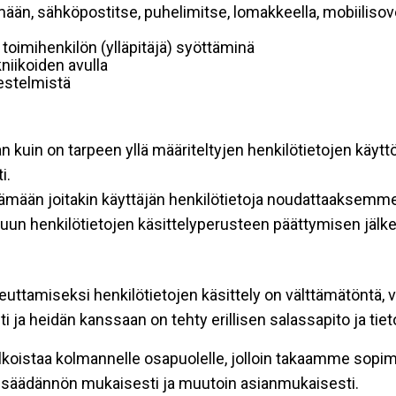
mään, sähköpostitse, puhelimitse, lomakkeella, mobiilisove
i toimihenkilön (ylläpitäjä) syöttäminä
niikoiden avulla
rjestelmistä
an kuin on tarpeen yllä määriteltyjen henkilötietojen käytt
i.
ttämään joitakin käyttäjän henkilötietoja noudattaaksemme
un henkilötietojen käsittelyperusteen päättymisen jälk
teuttamiseksi henkilötietojen käsittely on välttämätöntä, v
 ja heidän kanssaan on tehty erillisen salassapito ja tie
koistaa kolmannelle osapuolelle, jolloin takaamme sopimus
insäädännön mukaisesti ja muutoin asianmukaisesti.