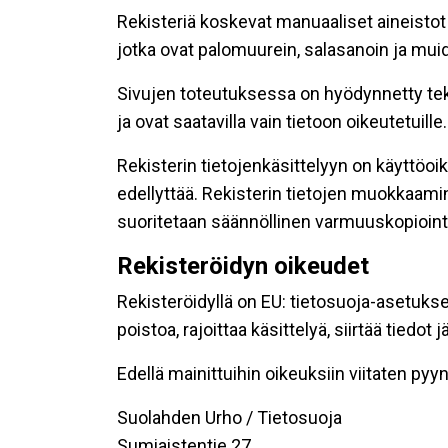
Rekisteriä koskevat manuaaliset aineistot s
jotka ovat palomuurein, salasanoin ja muid
Sivujen toteutuksessa on hyödynnetty tekni
ja ovat saatavilla vain tietoon oikeutetuille.
Rekisterin tietojenkäsittelyyn on käyttöoik
edellyttää. Rekisterin tietojen muokkaami
suoritetaan säännöllinen varmuuskopiointi
Rekisteröidyn oikeudet
Rekisteröidyllä on EU: tietosuoja-asetukse
poistoa, rajoittaa käsittelyä, siirtää tiedo
Edellä mainittuihin oikeuksiin viitaten pyynn
Suolahden Urho / Tietosuoja
Sumiaistentie 27