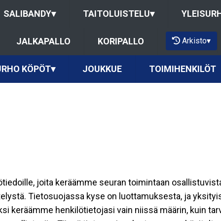
SALIBANDY
▾
TAITOLUISTELU
▾
YLEISUR
Arkisto
▾
JALKAPALLO
KORIPALLO
URHO KÖPÖT
▾
JOUKKUE
TOIMIHENKILÖT
ilötiedoille, joita keräämme seuran toimintaan osallistuvist
ttelystä. Tietosuojassa kyse on luottamuksesta, ja yksity
ksi keräämme henkilötietojasi vain niissä määrin, kuin ta