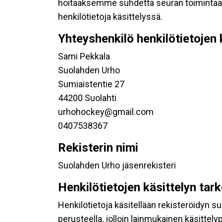
hoitaaksemme suhdetta seuran toimintaan os
henkilötietoja käsittelyssä.
Yhteyshenkilö henkilötietojen 
Sami Pekkala
Suolahden Urho
Sumiaistentie 27
44200 Suolahti
urhohockey@gmail.com
0407538367
Rekisterin nimi
Suolahden Urho jäsenrekisteri
Henkilötietojen käsittelyn tar
Henkilötietoja käsitellään rekisteröidyn 
perusteella, jolloin lainmukainen käsittelyp