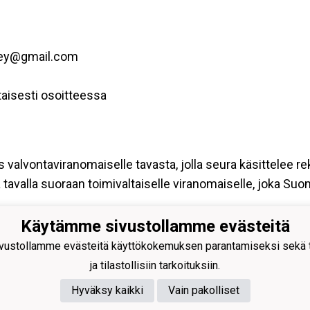
key@gmail.com
aisesti osoitteessa
s valvontaviranomaiselle tavasta, jolla seura käsittelee re
tavalla suoraan toimivaltaiselle viranomaiselle, joka Su
Käytämme sivustollamme evästeitä
hden Urho
ustollamme evästeitä käyttökokemuksen parantamiseksi sekä to
hockey@gmail.com
ja tilastollisiin tarkoituksiin.
istentie 27
 Suolahti
Hyväksy kaikki
Vain pakolliset