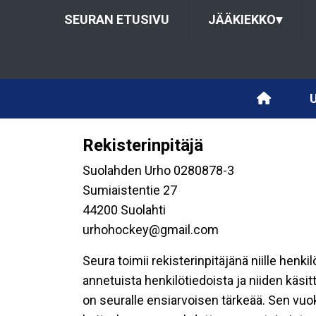
SEURAN ETUSIVU
JÄÄKIEKKO
▾
Rekisterinpitäjä
Suolahden Urho 0280878-3
Sumiaistentie 27
44200 Suolahti
urhohockey@gmail.com
Seura toimii rekisterinpitäjänä niille henk
annetuista henkilötiedoista ja niiden käsi
on seuralle ensiarvoisen tärkeää. Sen vuo