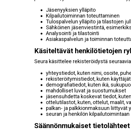
Jäsenyyksien ylläpito
Kilpailutoiminnan toteuttaminen
Tulospalvelun ylläpito ja tilastojen ju
Sähköinen jäsenviestintä, esimerkik
Analysointi ja tilastointi
Asiakaspalvelun ja toiminnan toteut
Käsiteltävät henkilötietojen ry
Seura käsittelee rekisteröidystä seuraavia 
yhteystiedot, kuten nimi, osoite, puh
rekisteröitymistiedot, kuten käyttäj
demografiatiedot, kuten ikä, sukupuoli 
mahdolliset luvat ja suostumukset
jäsensuhdetta koskevat tiedot, kuten
ottelutilastot, kuten, ottelut, maalit,
palkan- ja palkkionmaksuun liittyvät 
seuran ja henkilön kilpailutoimintaan
Säännönmukaiset tietolähteet