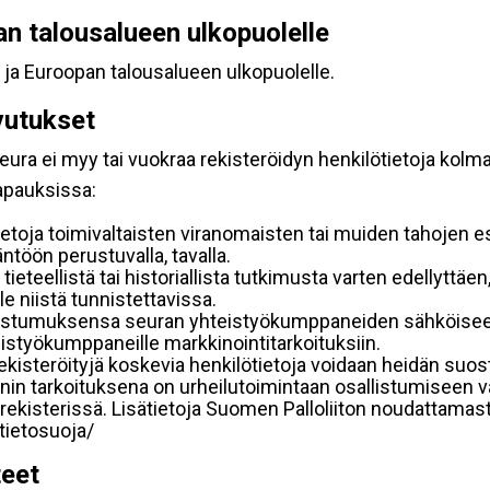
pan talousalueen ulkopuolelle
 ja Euroopan talousalueen ulkopuolelle.
vutukset
ura ei myy tai vuokraa rekisteröidyn henkilötietoja kolman
tapauksissa:
etoja toimivaltaisten viranomaisten tai muiden tahojen e
töön perustuvalla, tavalla.
 tieteellistä tai historiallista tutkimusta varten edellyttäe
e niistä tunnistettavissa.
uostumuksensa seuran yhteistyökumppaneiden sähköiseen 
hteistyökumppaneille markkinointitarkoituksiin.
 rekisteröityjä koskevia henkilötietoja voidaan heidän 
iennin tarkoituksena on urheilutoimintaan osallistumiseen v
kka-rekisterissä. Lisätietoja Suomen Palloliiton noudattama
/tietosuoja/
teet