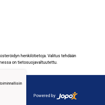
kisteröidyn henkilötietoja. Valitus tehdään
omessa on tietosuojavaltuutettu.
iminnallisiin
Powered by