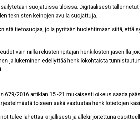
äilytetään suojatuissa tiloissa. Digitaalisesti tallennetut 
en teknisten keinojen avulla suojattuja.
stä tietosuojaa, jolla pyritään huolehtimaan siitä, että̈
eudet vain niillä rekisterinpitäjän henkilöstön jäsenillä j
nen ja lukeminen edellyttää henkilökohtaista tunnistautum
.
n 679/2016 artiklan 15 -21 mukaisesti oikeus saada pääsy 
t järjestelmästä toiseen sekä vastustaa henkilötietojen käsi
öt tulee lähettää kirjallisesti ja allekirjoitettuna osoitteell