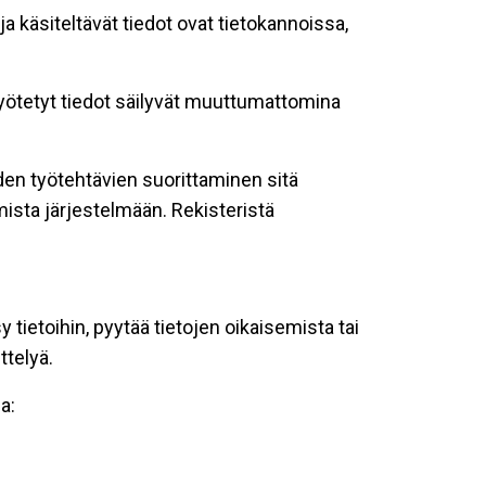
ja käsiteltävät tiedot ovat tietokannoissa,
 syötetyt tiedot säilyvät muuttumattomina
oiden työtehtävien suorittaminen sitä
ista järjestelmään. Rekisteristä
tietoihin, pyytää tietojen oikaisemista tai
ttelyä.
a: