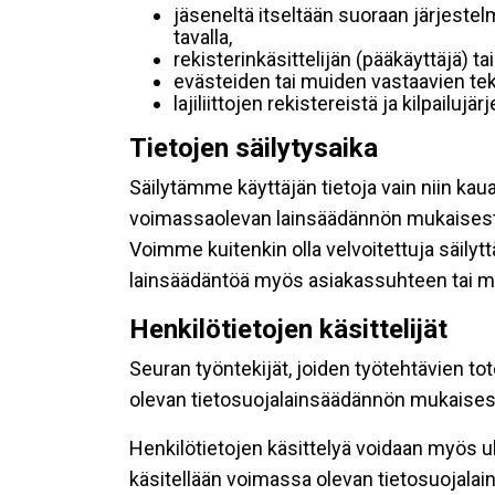
jäseneltä itseltään suoraan järjestel
tavalla,
rekisterinkäsittelijän (pääkäyttäjä) ta
evästeiden tai muiden vastaavien tek
lajiliittojen rekistereistä ja kilpailujä
Tietojen säilytysaika
Säilytämme käyttäjän tietoja vain niin kau
voimassaolevan lainsäädännön mukaisest
Voimme kuitenkin olla velvoitettuja säily
lainsäädäntöä myös asiakassuhteen tai mu
Henkilötietojen käsittelijät
Seuran työntekijät, joiden työtehtävien to
olevan tietosuojalainsäädännön mukaisesti
Henkilötietojen käsittelyä voidaan myös ul
käsitellään voimassa olevan tietosuojala