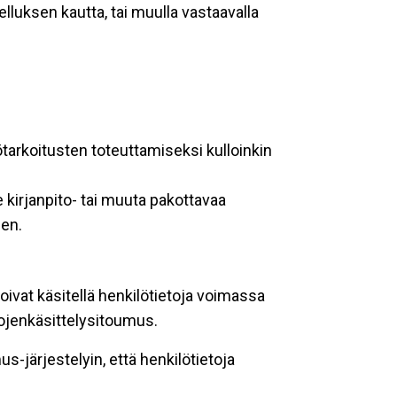
lluksen kautta, tai muulla vastaavalla
ötarkoitusten toteuttamiseksi kulloinkin
 kirjanpito- tai muuta pakottavaa
een.
oivat käsitellä henkilötietoja voimassa
tojenkäsittelysitoumus.
-järjestelyin, että henkilötietoja