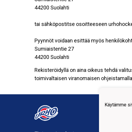
44200 Suolahti
tai sähköpostitse osoitteeseen urhohoc
Pyynnöt voidaan esittää myös henkilökoht
Sumiaistentie 27
44200 Suolahti
Rekisteröidyllä on aina oikeus tehdä valitu
toimivaltaisen viranomaisen ohjeistamalla 
Suola
Käytämme siv
urho
Sumia
44200