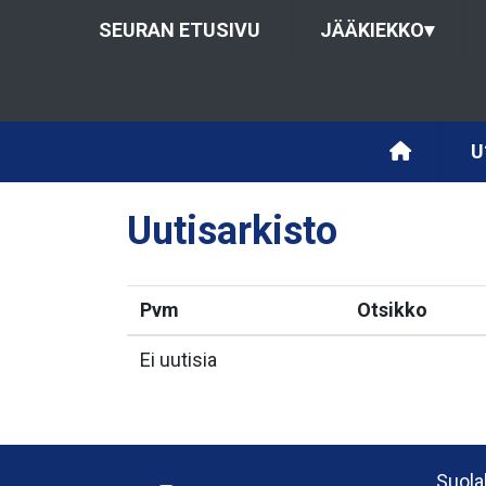
SEURAN ETUSIVU
JÄÄKIEKKO
▾
U
Uutisarkisto
Pvm
Otsikko
Ei uutisia
Suola