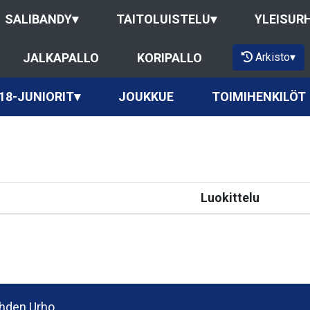
SALIBANDY
▾
TAITOLUISTELU
▾
YLEISUR
Arkisto
▾
JALKAPALLO
KORIPALLO
18-JUNIORIT
▾
JOUKKUE
TOIMIHENKILÖT
Luokittelu
hden Urho