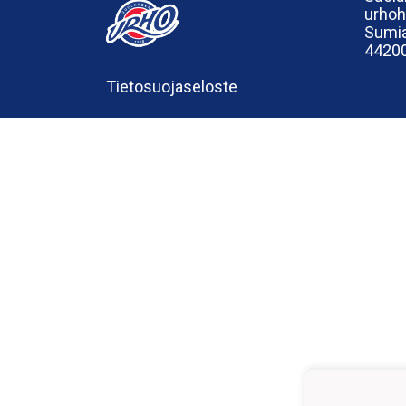
urho
Sumia
44200
Tietosuojaseloste