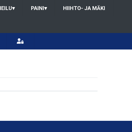
HEILU
▾
PAINI
▾
HIIHTO- JA MÄKI