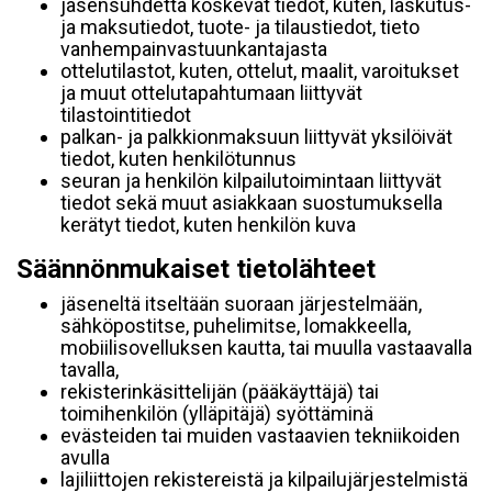
jäsensuhdetta koskevat tiedot, kuten, laskutus-
ja maksutiedot, tuote- ja tilaustiedot, tieto
vanhempainvastuunkantajasta
ottelutilastot, kuten, ottelut, maalit, varoitukset
ja muut ottelutapahtumaan liittyvät
tilastointitiedot
palkan- ja palkkionmaksuun liittyvät yksilöivät
tiedot, kuten henkilötunnus
seuran ja henkilön kilpailutoimintaan liittyvät
tiedot sekä muut asiakkaan suostumuksella
kerätyt tiedot, kuten henkilön kuva
Säännönmukaiset tietolähteet
jäseneltä itseltään suoraan järjestelmään,
sähköpostitse, puhelimitse, lomakkeella,
mobiilisovelluksen kautta, tai muulla vastaavalla
tavalla,
rekisterinkäsittelijän (pääkäyttäjä) tai
toimihenkilön (ylläpitäjä) syöttäminä
evästeiden tai muiden vastaavien tekniikoiden
avulla
lajiliittojen rekistereistä ja kilpailujärjestelmistä