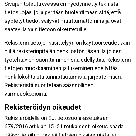
Sivujen toteutuksessa on hyödynnetty teknistä
tietosuojaa, jolla pyritään huolehtimaan siitä, että̈
syötetyt tiedot säilyvät muuttumattomina ja ovat
saatavilla vain tietoon oikeutetuille.
Rekisterin tietojenkäsittelyyn on käyttöoikeudet vain
niillä rekisterinpitäjän henkilöstön jäsenillä joiden
työtehtävien suorittaminen sitä edellyttää. Rekisterin
tietojen muokkaaminen ja lukeminen edellyttää
henkilökohtaista tunnistautumista järjestelmään.
Rekisteristä suoritetaan säännöllinen
varmuuskopiointi.
Rekisteröidyn oikeudet
Rekisteröidyllä on EU: tietosuoja-asetuksen
679/2016 artiklan 15 -21 mukaisesti oikeus saada
pääsy tietoihin, pyytää tietojen oikaisemista tai