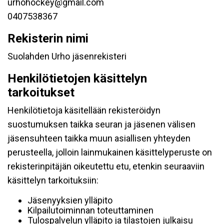
urhohockey@gmail.com
0407538367
Rekisterin nimi
Suolahden Urho jäsenrekisteri
Henkilötietojen käsittelyn
tarkoitukset
Henkilötietoja käsitellään rekisteröidyn
suostumuksen taikka seuran ja jäsenen välisen
jäsensuhteen taikka muun asiallisen yhteyden
perusteella, jolloin lainmukainen käsittelyperuste on
rekisterinpitäjän oikeutettu etu, etenkin seuraaviin
käsittelyn tarkoituksiin:
Jäsenyyksien ylläpito
Kilpailutoiminnan toteuttaminen
Tulospalvelun ylläpito ja tilastojen julkaisu