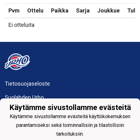
Pvm
Ottelu
Paikka
Sarja
Joukkue
Tulo
Ei otteluita
Tietosuojaseloste
Suolahden Urho
urhohockey@gmail.com
Käytämme sivustollamme evästeitä
Sumiaistentie 27
44200 Suolahti
Käytämme sivustollamme evästeitä käyttökokemuksen
parantamiseksi sekä toiminnallisiin ja tilastollisiin
tarkoituksiin.