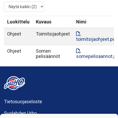
Luokittelu
Kuvaus
Nimi
Ohjeet
Toimitsijaohjeet
toimitsijaohjeet.pdf
Ohjeet
Somen
pelisäännöt
somepelisaannot.p
Tietosuojaseloste
Suolahden Urho