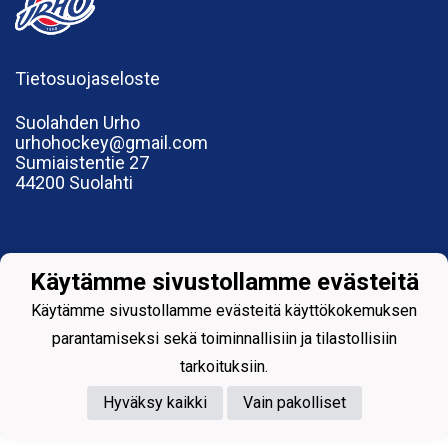
Tietosuojaseloste
Suolahden Urho
urhohockey@gmail.com
Sumiaistentie 27
44200 Suolahti
Käytämme sivustollamme evästeitä
Powered by
Käytämme sivustollamme evästeitä käyttökokemuksen
parantamiseksi sekä toiminnallisiin ja tilastollisiin
tarkoituksiin.
Hyväksy kaikki
Vain pakolliset