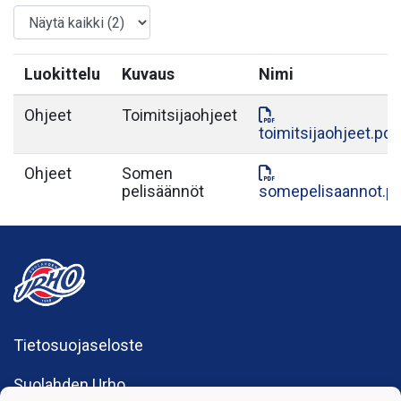
Luokittelu
Kuvaus
Nimi
Ohjeet
Toimitsijaohjeet
toimitsijaohjeet.pdf
Ohjeet
Somen
pelisäännöt
somepelisaannot.p
Tietosuojaseloste
Suolahden Urho