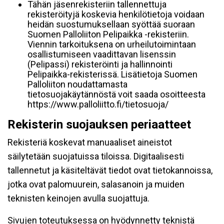
Tähän jäsenrekisteriin tallennettuja
rekisteröityjä koskevia henkilötietoja voidaan
heidän suostumuksellaan syöttää suoraan
Suomen Palloliiton Pelipaikka -rekisteriin.
Viennin tarkoituksena on urheilutoimintaan
osallistumiseen vaadittavan lisenssin
(Pelipassi) rekisteröinti ja hallinnointi
Pelipaikka-rekisterissä. Lisätietoja Suomen
Palloliiton noudattamasta
tietosuojakäytännöstä voit saada osoitteesta
https://www.palloliitto.fi/tietosuoja/
Rekisterin suojauksen periaatteet
Rekisteriä koskevat manuaaliset aineistot
säilytetään suojatuissa tiloissa. Digitaalisesti
tallennetut ja käsiteltävät tiedot ovat tietokannoissa,
jotka ovat palomuurein, salasanoin ja muiden
teknisten keinojen avulla suojattuja.
Sivujen toteutuksessa on hyödynnetty teknistä