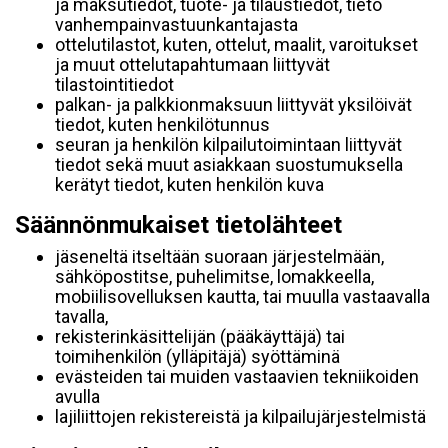
ja maksutiedot, tuote- ja tilaustiedot, tieto
vanhempainvastuunkantajasta
ottelutilastot, kuten, ottelut, maalit, varoitukset
ja muut ottelutapahtumaan liittyvät
tilastointitiedot
palkan- ja palkkionmaksuun liittyvät yksilöivät
tiedot, kuten henkilötunnus
seuran ja henkilön kilpailutoimintaan liittyvät
tiedot sekä muut asiakkaan suostumuksella
kerätyt tiedot, kuten henkilön kuva
Säännönmukaiset tietolähteet
jäseneltä itseltään suoraan järjestelmään,
sähköpostitse, puhelimitse, lomakkeella,
mobiilisovelluksen kautta, tai muulla vastaavalla
tavalla,
rekisterinkäsittelijän (pääkäyttäjä) tai
toimihenkilön (ylläpitäjä) syöttäminä
evästeiden tai muiden vastaavien tekniikoiden
avulla
lajiliittojen rekistereistä ja kilpailujärjestelmistä