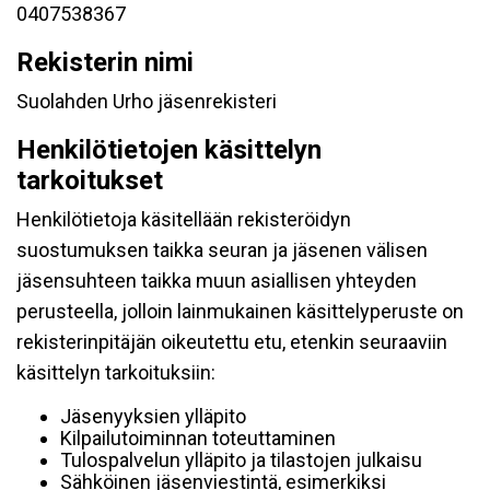
0407538367
Rekisterin nimi
Suolahden Urho jäsenrekisteri
Henkilötietojen käsittelyn
tarkoitukset
Henkilötietoja käsitellään rekisteröidyn
suostumuksen taikka seuran ja jäsenen välisen
jäsensuhteen taikka muun asiallisen yhteyden
perusteella, jolloin lainmukainen käsittelyperuste on
rekisterinpitäjän oikeutettu etu, etenkin seuraaviin
käsittelyn tarkoituksiin:
Jäsenyyksien ylläpito
Kilpailutoiminnan toteuttaminen
Tulospalvelun ylläpito ja tilastojen julkaisu
Sähköinen jäsenviestintä, esimerkiksi