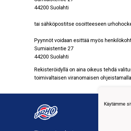
44200 Suolahti
tai sähköpostitse osoitteeseen urhohoc
Pyynnöt voidaan esittää myös henkilökoht
Sumiaistentie 27
44200 Suolahti
Rekisteröidyllä on aina oikeus tehdä valitu
toimivaltaisen viranomaisen ohjeistamalla 
Suola
Käytämme siv
urho
Sumia
44200