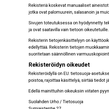
Rekisteriä koskevat manuaaliset aineistot s
jotka ovat palomuurein, salasanoin ja muid
Sivujen toteutuksessa on hyödynnetty tekni
ja ovat saatavilla vain tietoon oikeutetuille.
Rekisterin tietojenkäsittelyyn on käyttöoik
edellyttää. Rekisterin tietojen muokkaami
suoritetaan säännöllinen varmuuskopiointi
Rekisteröidyn oikeudet
Rekisteröidyllä on EU: tietosuoja-asetukse
poistoa, rajoittaa käsittelyä, siirtää tiedo
Edellä mainittuihin oikeuksiin viitaten pyynn
Suolahden Urho / Tietosuoja
Sumiaistentie 27