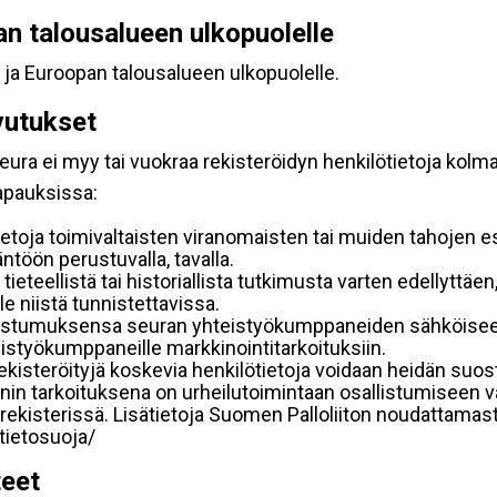
pan talousalueen ulkopuolelle
 ja Euroopan talousalueen ulkopuolelle.
vutukset
ura ei myy tai vuokraa rekisteröidyn henkilötietoja kolman
tapauksissa:
etoja toimivaltaisten viranomaisten tai muiden tahojen e
töön perustuvalla, tavalla.
 tieteellistä tai historiallista tutkimusta varten edellyttäe
e niistä tunnistettavissa.
uostumuksensa seuran yhteistyökumppaneiden sähköiseen 
hteistyökumppaneille markkinointitarkoituksiin.
 rekisteröityjä koskevia henkilötietoja voidaan heidän 
iennin tarkoituksena on urheilutoimintaan osallistumiseen v
kka-rekisterissä. Lisätietoja Suomen Palloliiton noudattama
/tietosuoja/
teet