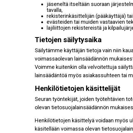
jäseneltä itseltään suoraan järjestel
tavalla,
rekisterinkäsittelijän (pääkäyttäjä) ta
evästeiden tai muiden vastaavien tek
lajiliittojen rekistereistä ja kilpailujä
Tietojen säilytysaika
Säilytämme käyttäjän tietoja vain niin kau
voimassaolevan lainsäädännön mukaisest
Voimme kuitenkin olla velvoitettuja säily
lainsäädäntöä myös asiakassuhteen tai mu
Henkilötietojen käsittelijät
Seuran työntekijät, joiden työtehtävien to
olevan tietosuojalainsäädännön mukaisesti
Henkilötietojen käsittelyä voidaan myös ul
käsitellään voimassa olevan tietosuojala