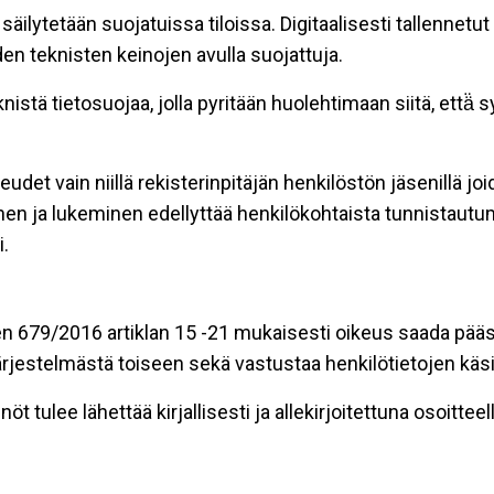
äilytetään suojatuissa tiloissa. Digitaalisesti tallennetut 
en teknisten keinojen avulla suojattuja.
stä tietosuojaa, jolla pyritään huolehtimaan siitä, että̈
eudet vain niillä rekisterinpitäjän henkilöstön jäsenillä j
nen ja lukeminen edellyttää henkilökohtaista tunnistautum
.
n 679/2016 artiklan 15 -21 mukaisesti oikeus saada pääsy 
t järjestelmästä toiseen sekä vastustaa henkilötietojen käsi
öt tulee lähettää kirjallisesti ja allekirjoitettuna osoitteell