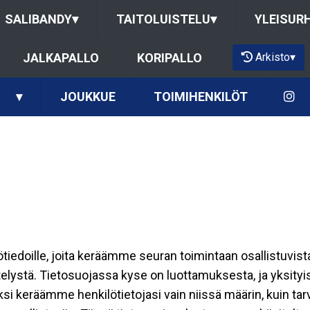
SALIBANDY
▾
TAITOLUISTELU
▾
YLEISUR
Arkisto
▾
JALKAPALLO
KORIPALLO
▾
JOUKKUE
TOIMIHENKILÖT
ilötiedoille, joita keräämme seuran toimintaan osallistuvist
ttelystä. Tietosuojassa kyse on luottamuksesta, ja yksity
ksi keräämme henkilötietojasi vain niissä määrin, kuin ta