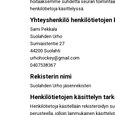
hoitaaksemme suhdetta seuran toimintaan os
henkilötietoja käsittelyssä.
Yhteyshenkilö henkilötietojen 
Sami Pekkala
Suolahden Urho
Sumiaistentie 27
44200 Suolahti
urhohockey@gmail.com
0407538367
Rekisterin nimi
Suolahden Urho jäsenrekisteri
Henkilötietojen käsittelyn tar
Henkilötietoja käsitellään rekisteröidyn 
perusteella, jolloin lainmukainen käsittelyp