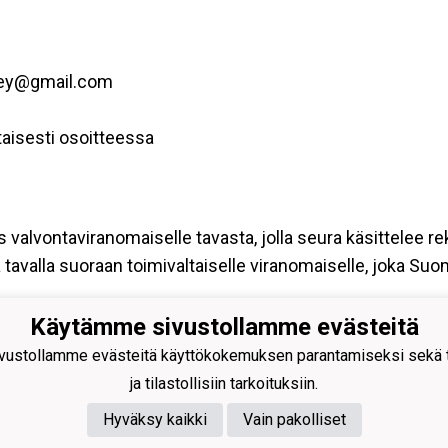
key@gmail.com
aisesti osoitteessa
s valvontaviranomaiselle tavasta, jolla seura käsittelee re
tavalla suoraan toimivaltaiselle viranomaiselle, joka Su
Käytämme sivustollamme evästeitä
hden Urho
ustollamme evästeitä käyttökokemuksen parantamiseksi sekä to
hockey@gmail.com
ja tilastollisiin tarkoituksiin.
istentie 27
 Suolahti
Hyväksy kaikki
Vain pakolliset