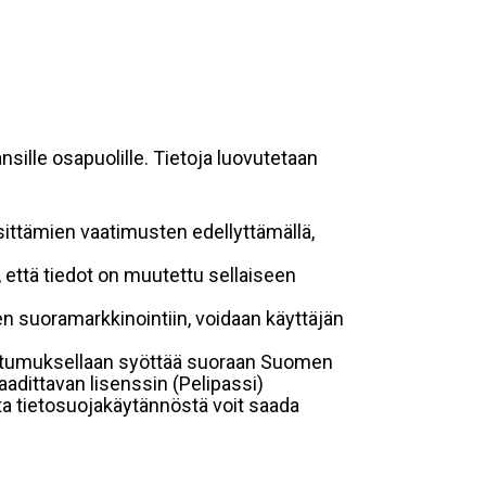
sille osapuolille. Tietoja luovutetaan
sittämien vaatimusten edellyttämällä,
n, että tiedot on muutettu sellaiseen
suoramarkkinointiin, voidaan käyttäjän
suostumuksellaan syöttää suoraan Suomen
aadittavan lisenssin (Pelipassi)
sta tietosuojakäytännöstä voit saada