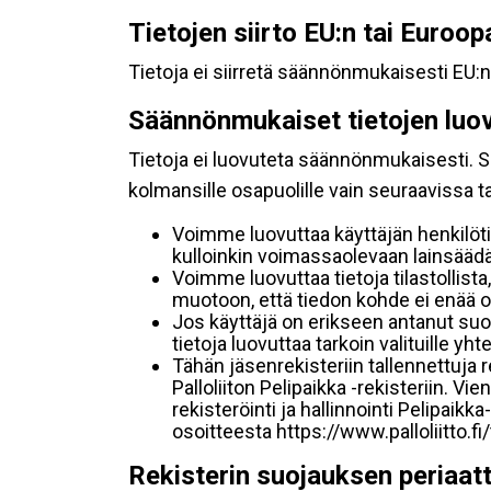
Tietojen siirto EU:n tai Euroo
Tietoja ei siirretä säännönmukaisesti EU:n
Säännönmukaiset tietojen luo
Tietoja ei luovuteta säännönmukaisesti. Se
kolmansille osapuolille vain seuraavissa 
Voimme luovuttaa käyttäjän henkilöti
kulloinkin voimassaolevaan lainsäädän
Voimme luovuttaa tietoja tilastollista,
muotoon, että tiedon kohde ei enää ol
Jos käyttäjä on erikseen antanut s
tietoja luovuttaa tarkoin valituille y
Tähän jäsenrekisteriin tallennettuja
Palloliiton Pelipaikka -rekisteriin. V
rekisteröinti ja hallinnointi Pelipai
osoitteesta https://www.palloliitto.fi
Rekisterin suojauksen periaat