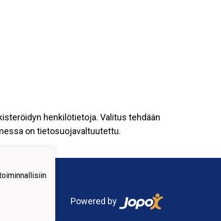
kisteröidyn henkilötietoja. Valitus tehdään
omessa on tietosuojavaltuutettu.
iminnallisiin
Powered by