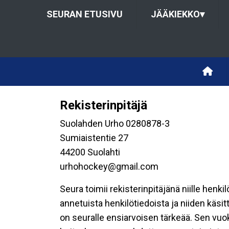
SEURAN ETUSIVU
JÄÄKIEKKO
▾
Rekisterinpitäjä
Suolahden Urho 0280878-3
Sumiaistentie 27
44200 Suolahti
urhohockey@gmail.com
Seura toimii rekisterinpitäjänä niille henk
annetuista henkilötiedoista ja niiden käsi
on seuralle ensiarvoisen tärkeää. Sen vuo