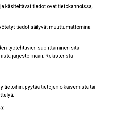
ja käsiteltävät tiedot ovat tietokannoissa,
 syötetyt tiedot säilyvät muuttumattomina
oiden työtehtävien suorittaminen sitä
ista järjestelmään. Rekisteristä
tietoihin, pyytää tietojen oikaisemista tai
ttelyä.
a: