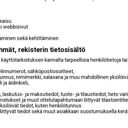
lkaisu
si webbisivut
taminen sekä kehittäminen
hmät, rekisterin tietosisältö
käyttötarkoituksen kannalta tarpeellisia henkilötietoja tai
elinnumerot, sähköpostiosoitteet,
ätunnus, nimimerkki, salasana ja muu mahdollinen yksilöiv
ja äidinkieli,
, laskutus- ja maksutiedot, tuote- ja tilaustiedot, tieto
 varoitukset ja muut ottelutapahtumaan liittyvät tilastointiti
yksilöivät tiedot, kuten henkilötunnus
 liittyvät tiedot sekä muut asiakkaan suostumuksella kerät