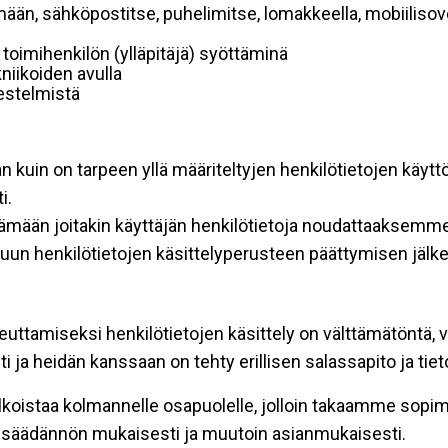
mään, sähköpostitse, puhelimitse, lomakkeella, mobiilisove
i toimihenkilön (ylläpitäjä) syöttäminä
niikoiden avulla
rjestelmistä
an kuin on tarpeen yllä määriteltyjen henkilötietojen käytt
i.
ttämään joitakin käyttäjän henkilötietoja noudattaaksemme
un henkilötietojen käsittelyperusteen päättymisen jälk
teuttamiseksi henkilötietojen käsittely on välttämätöntä, v
 ja heidän kanssaan on tehty erillisen salassapito ja tie
koistaa kolmannelle osapuolelle, jolloin takaamme sopimus
insäädännön mukaisesti ja muutoin asianmukaisesti.