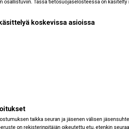
allistuviin. Tässä tietosuojaselosteessa on käsitelty nii
käsittelyä koskevissa asioissa
koitukset
suostumuksen taikka seuran ja jäsenen välisen jäsensuht
eruste on rekisterinpitäjän oikeutettu etu, etenkin seuraav