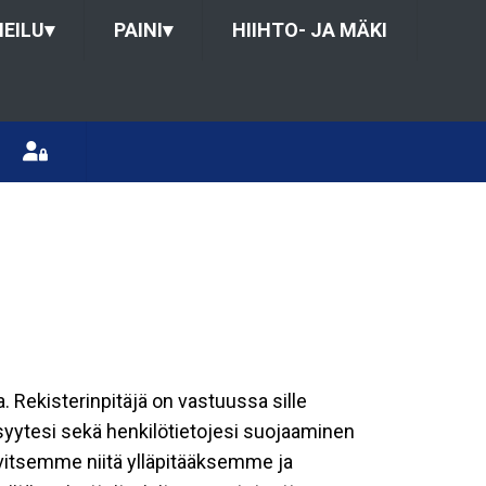
HEILU
▾
PAINI
▾
HIIHTO- JA MÄKI
a. Rekisterinpitäjä on vastuussa sille
isyytesi sekä henkilötietojesi suojaaminen
rvitsemme niitä ylläpitääksemme ja