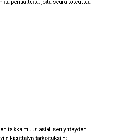
tä periaatteita, joita seura toteuttaa
een taikka muun asiallisen yhteyden
iin käsittelyn tarkoituksiin: