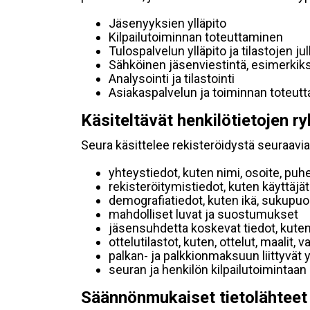
Jäsenyyksien ylläpito
Kilpailutoiminnan toteuttaminen
Tulospalvelun ylläpito ja tilastojen ju
Sähköinen jäsenviestintä, esimerkik
Analysointi ja tilastointi
Asiakaspalvelun ja toiminnan toteut
Käsiteltävät henkilötietojen ry
Seura käsittelee rekisteröidystä seuraavia 
yhteystiedot, kuten nimi, osoite, puh
rekisteröitymistiedot, kuten käyttäj
demografiatiedot, kuten ikä, sukupuoli 
mahdolliset luvat ja suostumukset
jäsensuhdetta koskevat tiedot, kuten
ottelutilastot, kuten, ottelut, maalit,
palkan- ja palkkionmaksuun liittyvät 
seuran ja henkilön kilpailutoimintaan
Säännönmukaiset tietolähteet