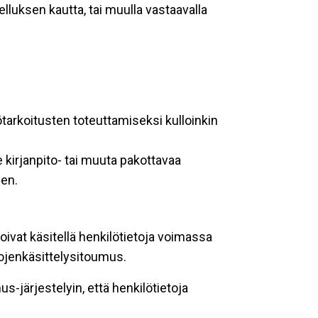
lluksen kautta, tai muulla vastaavalla
ötarkoitusten toteuttamiseksi kulloinkin
 kirjanpito- tai muuta pakottavaa
een.
oivat käsitellä henkilötietoja voimassa
tojenkäsittelysitoumus.
-järjestelyin, että henkilötietoja