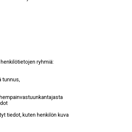
 henkilötietojen ryhmiä:
ä tunnus,
 vanhempainvastuunkantajasta
edot
yt tiedot, kuten henkilön kuva