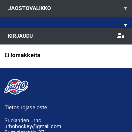
JAOSTOVALIKKO
▾
▾
KIRJAUDU
Ei lomakkeita
Tietosuojaseloste
Suolahden Urho
urhohockey@gmail.com