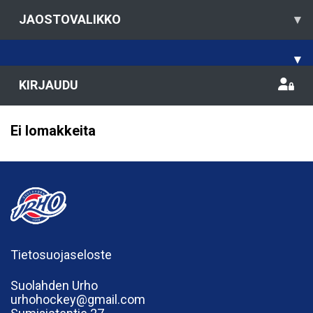
JAOSTOVALIKKO
▾
▾
KIRJAUDU
Ei lomakkeita
Tietosuojaseloste
Suolahden Urho
urhohockey@gmail.com