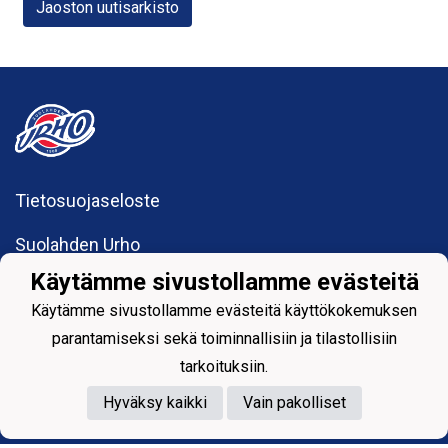
Jaoston uutisarkisto
Tietosuojaseloste
Suolahden Urho
urhohockey@gmail.com
Käytämme sivustollamme evästeitä
Sumiaistentie 27
44200 Suolahti
Käytämme sivustollamme evästeitä käyttökokemuksen
parantamiseksi sekä toiminnallisiin ja tilastollisiin
tarkoituksiin.
Powered by
Hyväksy kaikki
Vain pakolliset