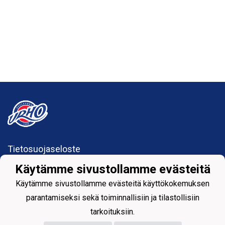
Tietosuojaseloste
Käytämme sivustollamme evästeitä
Suolahden Urho
urhohockey@gmail.com
Käytämme sivustollamme evästeitä käyttökokemuksen
Sumiaistentie 27
parantamiseksi sekä toiminnallisiin ja tilastollisiin
44200 Suolahti
tarkoituksiin.