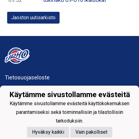
Jaoston uutisarkisto
Tietosuojaseloste
Suolahden Urho
Käytämme sivustollamme evästeitä
urhohockey@gmail.com
Sumiaistentie 27
Käytämme sivustollamme evästeitä käyttökokemuksen
44200 Suolahti
parantamiseksi sekä toiminnallisiin ja tilastollisiin
tarkoituksiin.
Hyväksy kaikki
Vain pakolliset