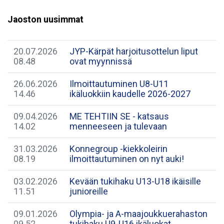
Jaoston uusimmat
20.07.2026
JYP-Kärpät harjoitusottelun liput
08.48
ovat myynnissä
26.06.2026
Ilmoittautuminen U8-U11
14.46
ikäluokkiin kaudelle 2026-2027
09.04.2026
ME TEHTIIN SE - katsaus
14.02
menneeseen ja tulevaan
31.03.2026
Konnegroup -kiekkoleirin
08.19
ilmoittautuminen on nyt auki!
03.02.2026
Kevään tukihaku U13-U18 ikäisille
11.51
junioreille
09.01.2026
Olympia- ja A-maajoukkuerahaston
09.52
tukihaku U9-U16 ikäluokat