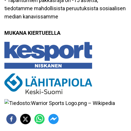
- Tapahtumien pakkasraja on -15 astetta,
tiedotamme mahdollisista peruutuksista sosiaalisen
median kanavissamme
MUKANA KIERTUEELLA