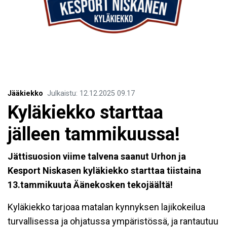
Jääkiekko
Julkaistu
:
12.12.2025
09.17
Kyläkiekko starttaa
jälleen tammikuussa!
Jättisuosion viime talvena saanut Urhon ja
Kesport Niskasen kyläkiekko starttaa tiistaina
13.tammikuuta Äänekosken tekojäältä!
Kyläkiekko tarjoaa matalan kynnyksen lajikokeilua
turvallisessa ja ohjatussa ympäristössä, ja rantautuu