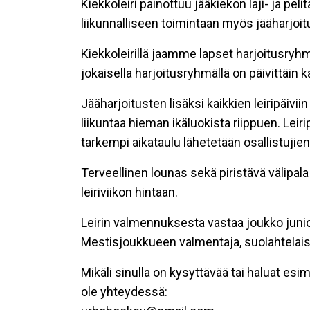
Kiekkoleiri painottuu jääkiekon laji- ja pe
liikunnalliseen toimintaan myös jääharjoit
Kiekkoleirillä jaamme lapset harjoitusryhm
jokaisella harjoitusryhmällä on päivittäin k
Jääharjoitusten lisäksi kaikkien leiripäivi
liikuntaa hieman ikäluokista riippuen. Leir
tarkempi aikataulu lähetetään osallistuji
Terveellinen lounas sekä piristävä välipala ta
leiriviikon hintaan.
Leirin valmennuksesta vastaa joukko junio
Mestisjoukkueen valmentaja, suolahtelais
Mikäli sinulla on kysyttävää tai haluat esim
ole yhteydessä: