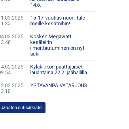
14.6.!
11.03.2025
​15-17-vuotias nuori, tule
11.35
meille kesätöihin!
04.03.2025
Kosken Megawatti
13.46
kesäleirin
ilmoittautuminen on nyt
auki
14.02.2025
Kyläkiekon päättäjäiset
09.54
lauantaina 22.2. jäähallilla
12.02.2025
YSTÄVÄNPÄIVÄTARJOUS
13.10
Jaoston uutisarkisto