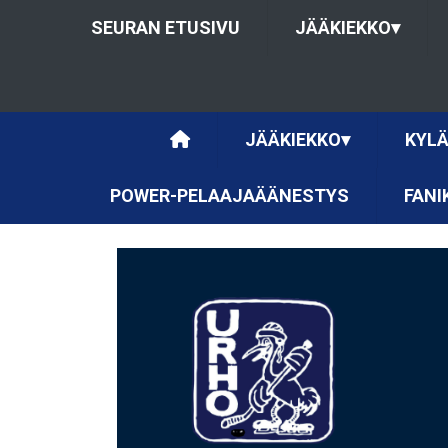
SEURAN ETUSIVU
JÄÄKIEKKO
▾
JÄÄKIEKKO
▾
KYLÄ
POWER-PELAAJAÄÄNESTYS
FANI