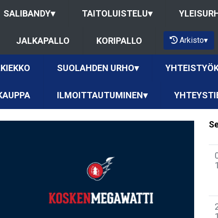
SALIBANDY
▾
TAITOLUISTELU
▾
YLEISUR
Arkisto
▾
JALKAPALLO
KORIPALLO
KIEKKO
SUOLAHDEN URHO
▾
YHTEISTYÖ
KAUPPA
ILMOITTAUTUMINEN
▾
YHTEYSTI
Se