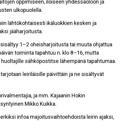
litaitojen oppimiseen, iloiseen yhdessäoloon ja
usten ulkopuolella.
iin lähtökohtaisesti ikäluokkien kesken ja
aksi jääharjoitusta.
in sisältyy 1–2 oheisharjoitusta tai muuta ohjattua
ipäivän toiminta tapahtuu n. klo 8–16, mutta
en huoltajille sähköpostitse lähempänä tapahtumaa.
rjotaan leiriläisille päivittäin ja ne sisältyvät
rivalmentajia, ja mm. Kajaanin Hokin
syntyinen Mikko Kuikka.
erkiksi infoa majoitusvaihtoehdoista leirin ajaksi,