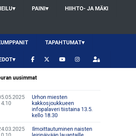
HEILU
▾
PAINI
▾
HIIHTO- JA MÄKI
KUMPPANIT
TAPAHTUMAT
▾
EDOT
▾
uran uusimmat
05.05.2025
Urhon miesten
14.10
kakkosjoukkueen
infopalaveri tiistaina 13.5.
kello 18.30
24.03.2025
Ilmoittautuminen naisten
10.10
leiripäivään lauantaille