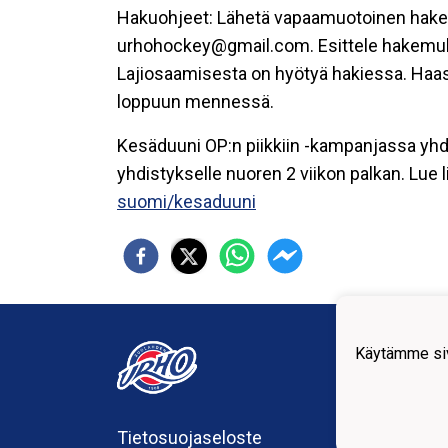
Hakuohjeet: Lähetä vapaamuotoinen hak
urhohockey@gmail.com. Esittele hakemuks
Lajiosaamisesta on hyötyä hakiessa. Haa
loppuun mennessä.
Kesäduuni OP:n piikkiin -kampanjassa yhd
yhdistykselle nuoren 2 viikon palkan. Lue
suomi/kesaduuni
Suola
Käytämme siv
urho
Sumia
44200
Tietosuojaseloste