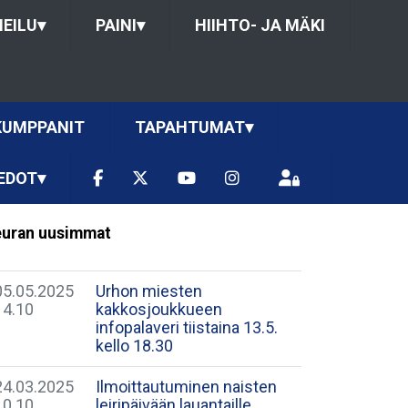
HEILU
▾
PAINI
▾
HIIHTO- JA MÄKI
KUMPPANIT
TAPAHTUMAT
▾
EDOT
▾
uran uusimmat
05.05.2025
Urhon miesten
14.10
kakkosjoukkueen
infopalaveri tiistaina 13.5.
kello 18.30
24.03.2025
Ilmoittautuminen naisten
10.10
leiripäivään lauantaille