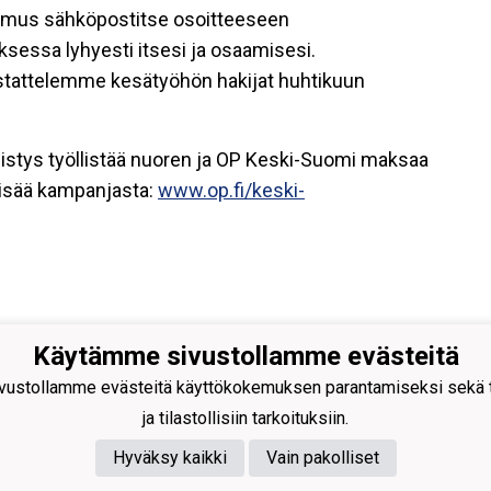
emus sähköpostitse osoitteeseen
essa lyhyesti itsesi ja osaamisesi.
stattelemme kesätyöhön hakijat huhtikuun
istys työllistää nuoren ja OP Keski-Suomi maksaa
 lisää kampanjasta:
www.op.fi/keski-
Käytämme sivustollamme evästeitä
hden Urho
ustollamme evästeitä käyttökokemuksen parantamiseksi sekä to
hockey@gmail.com
istentie 27
ja tilastollisiin tarkoituksiin.
 Suolahti
Hyväksy kaikki
Vain pakolliset