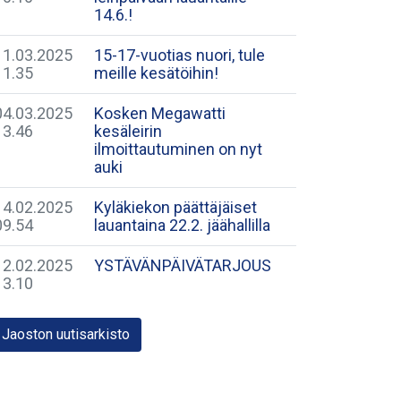
14.6.!
11.03.2025
​15-17-vuotias nuori, tule
11.35
meille kesätöihin!
04.03.2025
Kosken Megawatti
13.46
kesäleirin
ilmoittautuminen on nyt
auki
14.02.2025
Kyläkiekon päättäjäiset
09.54
lauantaina 22.2. jäähallilla
12.02.2025
YSTÄVÄNPÄIVÄTARJOUS
13.10
Jaoston uutisarkisto