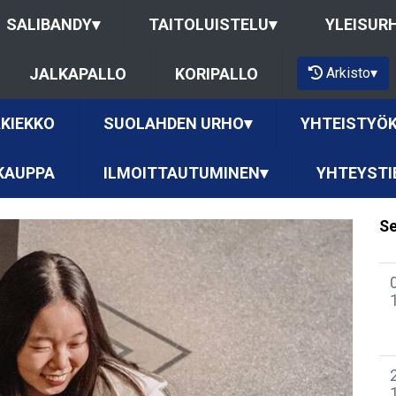
SALIBANDY
▾
TAITOLUISTELU
▾
YLEISUR
Arkisto
▾
JALKAPALLO
KORIPALLO
KIEKKO
SUOLAHDEN URHO
▾
YHTEISTYÖ
KAUPPA
ILMOITTAUTUMINEN
▾
YHTEYSTI
Se