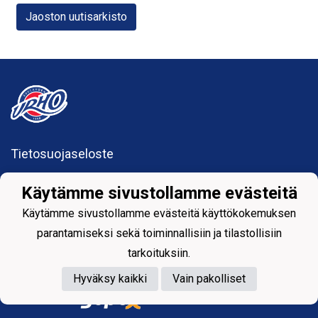
Jaoston uutisarkisto
Tietosuojaseloste
Suolahden Urho
Käytämme sivustollamme evästeitä
urhohockey@gmail.com
Sumiaistentie 27
Käytämme sivustollamme evästeitä käyttökokemuksen
44200 Suolahti
parantamiseksi sekä toiminnallisiin ja tilastollisiin
tarkoituksiin.
Hyväksy kaikki
Vain pakolliset
Powered by