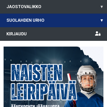
JAOSTOVALIKKO
▾
SUOLAHDEN URHO
▾
KIRJAUDU